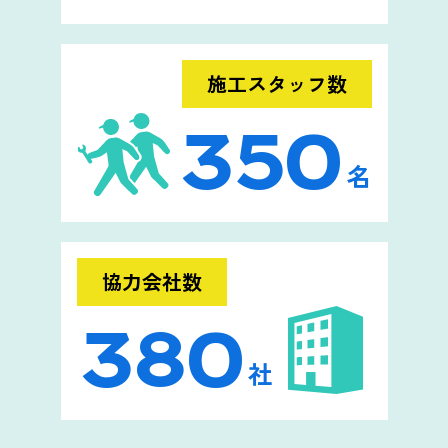
施工スタッフ数
350
名
協力会社数
380
社