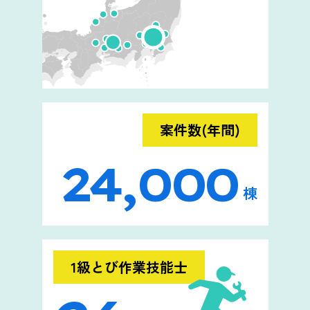
案件数(年間)
24,000
棟
1級とび作業技能士